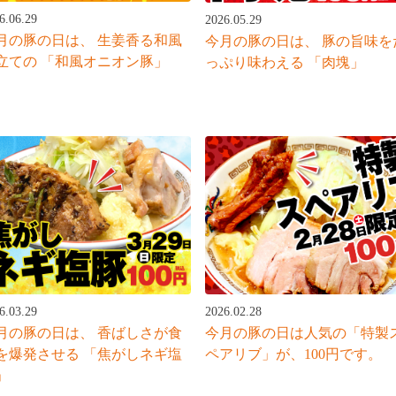
6.06.29
2026.05.29
月の豚の日は、 生姜香る和風
今月の豚の日は、 豚の旨味を
立ての 「和風オニオン豚」
っぷり味わえる 「肉塊」
6.03.29
2026.02.28
月の豚の日は、 香ばしさが食
今月の豚の日は人気の「特製
を爆発させる 「焦がしネギ塩
ペアリブ」が、100円です。
」